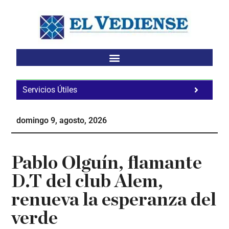
Saltar
Saltar
Saltar
al
a
al
contenido
la
pie
principal
barra
de
lateral
página
principal
Servicios Útiles
Fa
Ho
domingo 9, agosto, 2026
Te
Ne
Pablo Olguín, flamante
D.T del club Alem,
renueva la esperanza del
verde