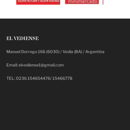
EL VEDIENSE
Manuel Dorrego 166 (6030) / Vedia (BA) / Argentina
Email: elvediense1@gmail.com
TEL: 0236 154654476/ 15466778