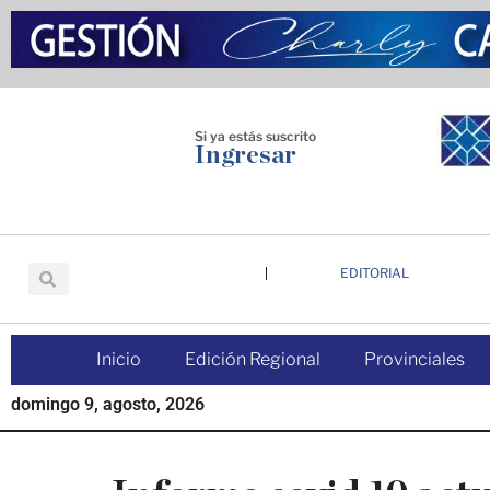
Saltar
Saltar
Saltar
al
a
al
contenido
la
pie
principal
barra
de
lateral
página
Si ya estás suscrito
Ingresar
principal
EDITORIAL
Inicio
Edición Regional
Provinciales
domingo 9, agosto, 2026