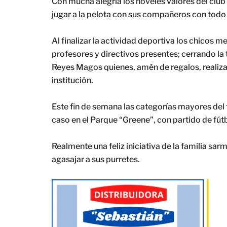
Con mucha alegría los nóveles valores del club 
jugar a la pelota con sus compañeros con todo l
Al finalizar la actividad deportiva los chicos m
profesores y directivos presentes; cerrando la t
Reyes Magos quienes, amén de regalos, realiza
institución.
Este fin de semana las categorías mayores del f
caso en el Parque “Greene”, con partido de fútb
Realmente una feliz iniciativa de la familia sarm
agasajar a sus purretes.