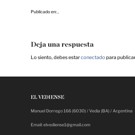
Publicado en:
,
Deja una respuesta
Lo siento, debes estar
conectado
para publica
EL VEDIENSE
Manuel Dorrego 166 (6030) / Vedia (BA) / Argentina
Email: elvediense1@gmail.com