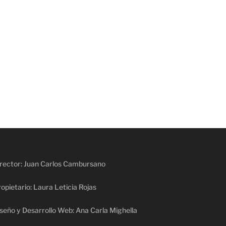
rector: Juan Carlos Cambursano
opietario: Laura Leticia Rojas
seño y Desarrollo Web: Ana Carla Mighella