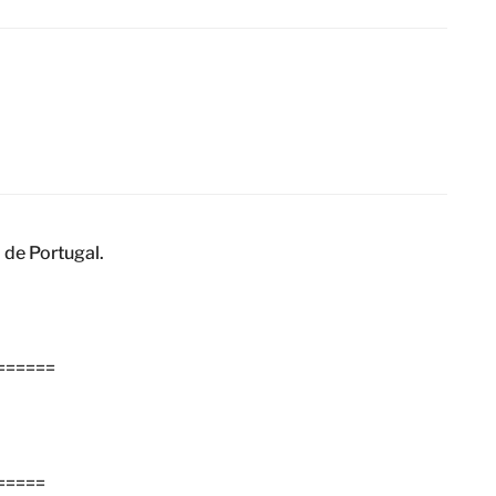
 de Portugal.
======
=====