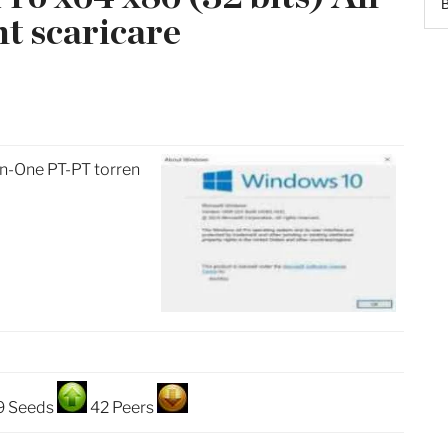
t scaricare
In-One PT-PT torren
9 Seeds
42 Peers