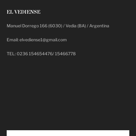
EL VEDIENSE
Manuel Dorrego 166 (6030) / Vedia (BA) / Argentina
Email: elvediense1@gmail.com
TEL: 0236 154654476/ 15466778
deadpool putlocker