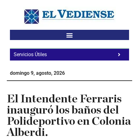
Saltar
Saltar
Saltar
al
a
al
contenido
la
pie
principal
barra
de
lateral
página
principal
Servicios Útiles
Fa
Ho
domingo 9, agosto, 2026
Te
Ne
El Intendente Ferraris
inauguró los baños del
Polideportivo en Colonia
Alberdi.