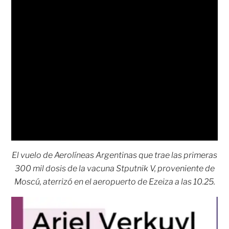
El vuelo de Aerolíneas Argentinas que trae las primeras
300 mil dosis de la vacuna Stputnik V, proveniente de
Moscú, aterrizó en el aeropuerto de Ezeiza a las 10.25.