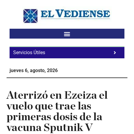
Saltar
Saltar
Saltar
al
a
al
contenido
la
pie
principal
barra
de
lateral
página
principal
Servicios Útiles
Fa
Ho
jueves 6, agosto, 2026
Te
Ne
Aterrizó en Ezeiza el
vuelo que trae las
primeras dosis de la
vacuna Sputnik V