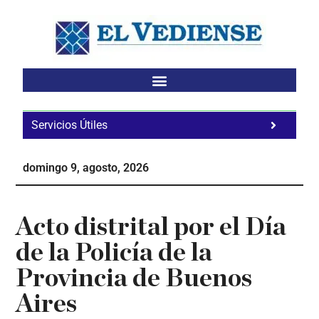
Saltar
Saltar
Saltar
al
a
al
contenido
la
pie
principal
barra
de
lateral
página
principal
Servicios Útiles
Fa
Ho
domingo 9, agosto, 2026
Te
Ne
Acto distrital por el Día
de la Policía de la
Provincia de Buenos
Aires