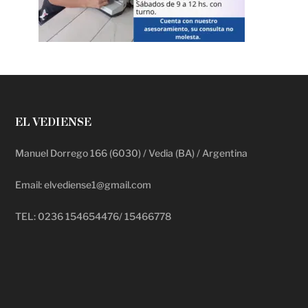
EL VEDIENSE
Manuel Dorrego 166 (6030) / Vedia (BA) / Argentina
Email: elvediense1@gmail.com
TEL: 0236 154654476/ 15466778