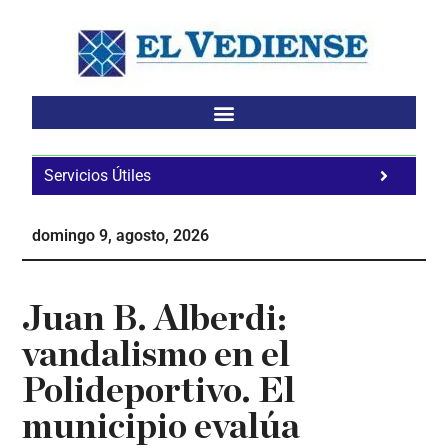
Saltar
Saltar
Saltar
al
a
al
contenido
la
pie
principal
barra
de
lateral
página
principal
Servicios Útiles
Fa
Ho
domingo 9, agosto, 2026
Te
Ne
Juan B. Alberdi:
vandalismo en el
Polideportivo. El
municipio evalúa