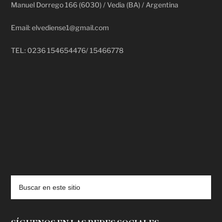
Manuel Dorrego 166 (6030) / Vedia (BA) / Argentina
Email: elvediense1@gmail.com
TEL: 0236 154654476/ 15466778
deadpool putlocker