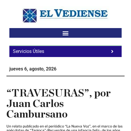
Saltar
Saltar
Saltar
al
a
al
contenido
la
pie
principal
barra
de
lateral
página
principal
Servicios Útiles
Fa
Ho
jueves 6, agosto, 2026
Te
Ne
“TRAVESURAS”, por
Juan Carlos
Cambursano
Un relato publicado en el periódico “La Nueva Voz”, en el marco de las
anécdotas de “Tapioca”-Recuerdos de una infancia feliz- de los años