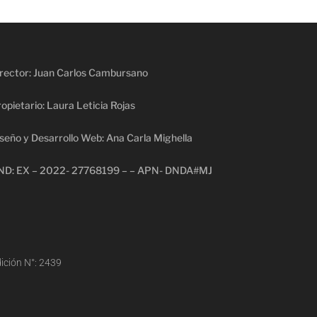
rector: Juan Carlos Cambursano
opietario: Laura Leticia Rojas
seño y Desarrollo Web: Ana Carla Mighella
ND: EX – 2022- 27768199 – – APN- DNDA#MJ
ición N°: 2439