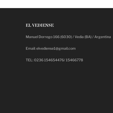
EL VEDIENSE
Manuel Dorrego 166 (6030) / Vedia (BA) / Argentina
Email: elvediense1@gmail.com
TEL: 0236 154654476/ 15466778