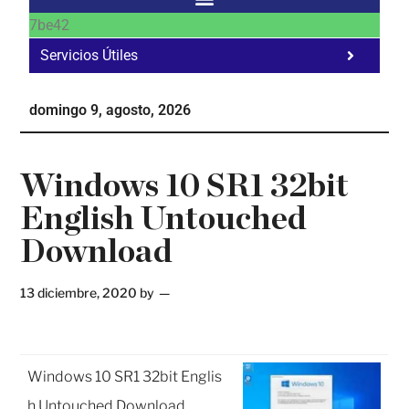
7be42
Servicios Útiles
Fa
Ho
domingo 9, agosto, 2026
Te
Ne
Windows 10 SR1 32bit
English Untouched
Download
13 diciembre, 2020
by
Windows 10 SR1 32bit Englis
h Untouched Download