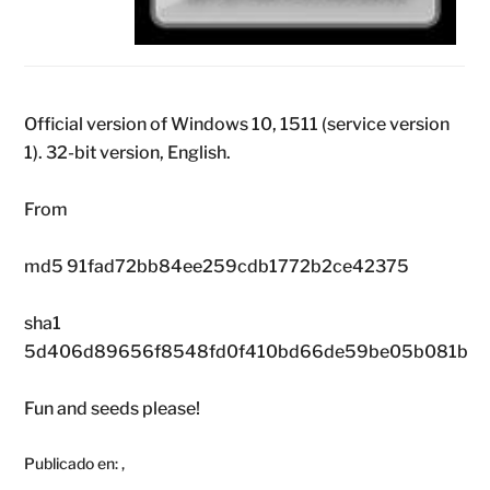
Official version of Windows 10, 1511 (service version
1). 32-bit version, English.
From
md5 91fad72bb84ee259cdb1772b2ce42375
sha1
5d406d89656f8548fd0f410bd66de59be05b081b
Fun and seeds please!
Publicado en:
,