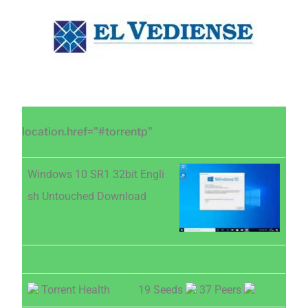
Saltar
Saltar
Saltar
al
a
al
contenido
la
pie
principal
barra
de
lateral
página
principal
location.href="#torrentp"
Windows 10 SR1 32bit Engli
sh Untouched Download
Torrent Health
19 Seeds
37 Peers