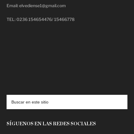
Email: elvediense1@gmail.com
TEL: 0236 154654476/ 15466778
deadpool putlocker
SÍGUENOS EN LAS REDES SOCIALES