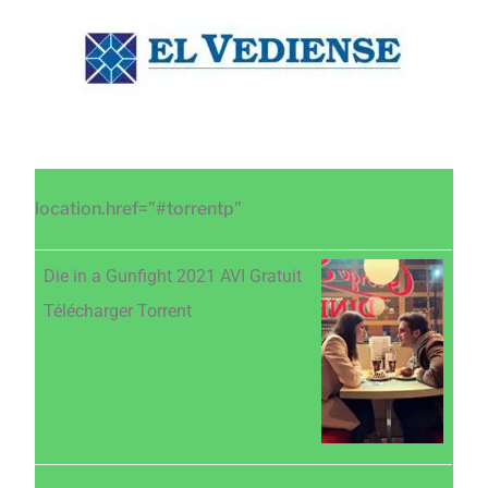
Saltar
Saltar
Saltar
al
a
al
contenido
la
pie
principal
barra
de
lateral
página
principal
location.href="#torrentp"
Die in a Gunfight 2021 AVI Gratuit
Télécharger Torrent