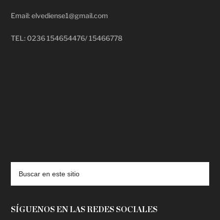
Email: elvediense1@gmail.com
TEL: 0236 154654476/ 15466778
deadpool putlocker
SÍGUENOS EN LAS REDES SOCIALES