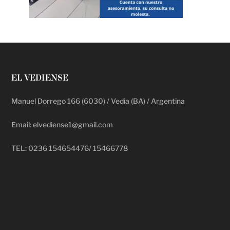
EL VEDIENSE
Manuel Dorrego 166 (6030) / Vedia (BA) / Argentina
Email: elvediense1@gmail.com
TEL: 0236 154654476/ 15466778