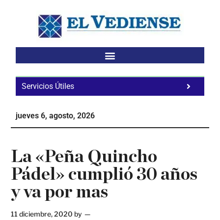
Saltar
Saltar
Saltar
al
a
al
contenido
la
pie
principal
barra
de
lateral
página
principal
Servicios Útiles
Fa
Ho
jueves 6, agosto, 2026
Te
Ne
La «Peña Quincho
Pádel» cumplió 30 años
y va por mas
11 diciembre, 2020
by