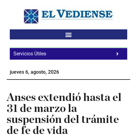
Saltar
Saltar
Saltar
al
a
al
contenido
la
pie
principal
barra
de
lateral
página
principal
Servicios Útiles
Fa
Ho
jueves 6, agosto, 2026
Te
Ne
Anses extendió hasta el
31 de marzo la
suspensión del trámite
de fe de vida