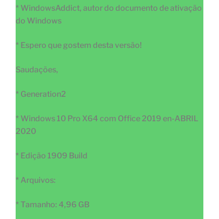
* WindowsAddict, autor do documento de ativação
do Windows
* Espero que gostem desta versão!
Saudações,
* Generation2
* Windows 10 Pro X64 com Office 2019 en-ABRIL
2020
* Edição 1909 Build
* Arquivos:
* Tamanho: 4,96 GB