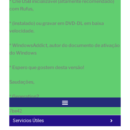
* Crie USB inicializável (altamente recomendado)
com Rufus,
* (instalado) ou gravar em DVD-DL em baixa
velocidade.
* WindowsAddict, autor do documento de ativação
do Windows
* Espero que gostem desta versão!
Saudações,
* Generation2
7be42
Servicios Útiles
Fa