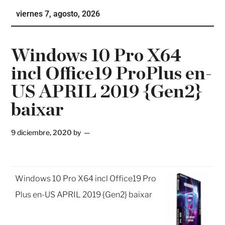
Ho
viernes 7, agosto, 2026
Te
Ne
Windows 10 Pro X64
incl Office19 ProPlus en-
US APRIL 2019 {Gen2}
baixar
9 diciembre, 2020
by
Windows 10 Pro X64 incl Office19 Pro
Plus en-US APRIL 2019 {Gen2} baixar