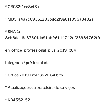
* CRC32: 1ec8ef3a
* MD5: a4a7c69351203bdc2f9a611096a3402a
* SHA-1:
8eb6daa6a37501da91bb96144742df23984762f9
en_office_professional_plus_2019_x64
Integrado / pré-instalado:
* Office 2019 ProPlus VL 64 bits
* Atualizações da prateleira de serviços:
* KB4552152