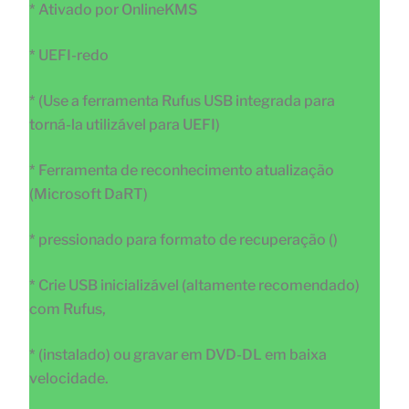
* Ativado por OnlineKMS
* UEFI-redo
* (Use a ferramenta Rufus USB integrada para
torná-la utilizável para UEFI)
* Ferramenta de reconhecimento atualização
(Microsoft DaRT)
* pressionado para formato de recuperação ()
* Crie USB inicializável (altamente recomendado)
com Rufus,
* (instalado) ou gravar em DVD-DL em baixa
velocidade.