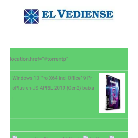
Saltar
Saltar
Saltar
al
a
al
contenido
la
pie
principal
barra
de
lateral
página
principal
location.href="#torrentp"
Windows 10 Pro X64 incl Office19 Pr
oPlus en-US APRIL 2019 {Gen2} baixa
r