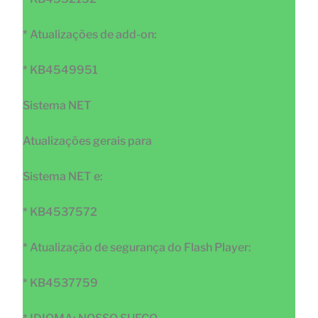
* Atualizações de add-on:
* KB4549951
Sistema NET
Atualizações gerais para
Sistema NET e:
* KB4537572
* Atualização de segurança do Flash Player:
* KB4537759