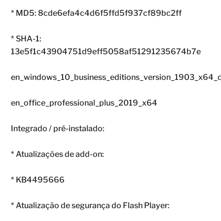
* MD5: 8cde6efa4c4d6f5ffd5f937cf89bc2ff
* SHA-1:
13e5f1c43904751d9eff5058af51291235674b7e
en_windows_10_business_editions_version_1903_x6
en_office_professional_plus_2019_x64
Integrado / pré-instalado:
* Atualizações de add-on:
* KB4495666
* Atualização de segurança do Flash Player: