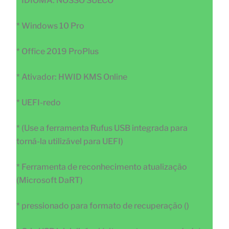
* IDIOMA: NOSSO SUECO
* Windows 10 Pro
* Office 2019 ProPlus
* Ativador: HWID KMS Online
* UEFI-redo
* (Use a ferramenta Rufus USB integrada para
torná-la utilizável para UEFI)
* Ferramenta de reconhecimento atualização
(Microsoft DaRT)
* pressionado para formato de recuperação ()