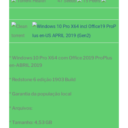
Torrent Health
47 Seeds
15 Peers
* Windows 10 Pro X64 com Office 2019 ProPlus
en-ABRIL 2019
* Redstone 6 edição 1903 Build
* Garantia da população local
* Arquivos:
* Tamanho: 4,53 GB