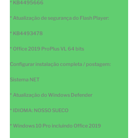
* KB4495666
* Atualização de segurança do Flash Player:
* KB4493478
* Office 2019 ProPlus VL 64 bits
Configurar instalação completa / postagem:
Sistema NET
* Atualização do Windows Defender
* IDIOMA: NOSSO SUECO
* Windows 10 Pro incluindo Office 2019