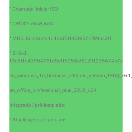
* Chamada: Iniciar ISO
* CRC32: 76b8ab34
* MD5: 8cde6efa4c4d6f5ffd5f937cf89bc2ff
* SHA-1:
13e5f1c43904751d9eff5058af51291235674b7e
en_windows_10_business_editions_version_1903_x
en_office_professional_plus_2019_x64
Integrado / pré-instalado:
* Atualizações de add-on: