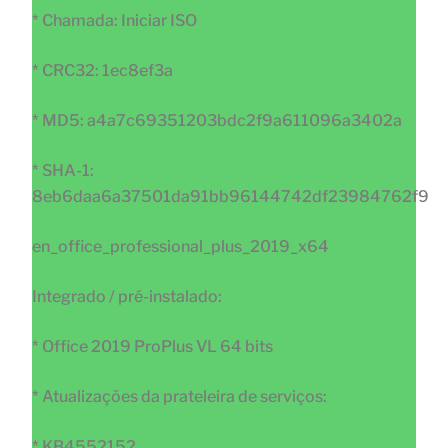
* Chamada: Iniciar ISO
* CRC32: 1ec8ef3a
* MD5: a4a7c69351203bdc2f9a611096a3402a
* SHA-1:
8eb6daa6a37501da91bb96144742df23984762f9
en_office_professional_plus_2019_x64
Integrado / pré-instalado:
* Office 2019 ProPlus VL 64 bits
* Atualizações da prateleira de serviços:
* KB4552152