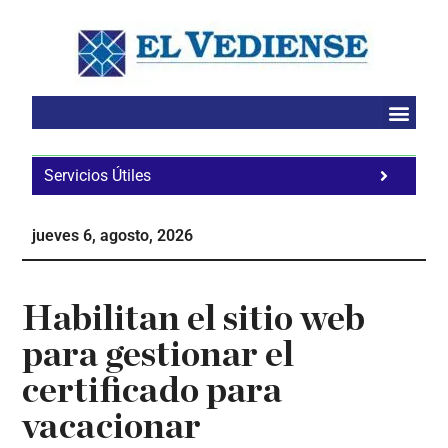
Saltar
Saltar
Saltar
al
a
al
contenido
la
pie
principal
barra
de
lateral
página
principal
Servicios Útiles
Fa
Ho
jueves 6, agosto, 2026
Te
Ne
Habilitan el sitio web
para gestionar el
certificado para
vacacionar