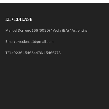
EL VEDIENSE
Manuel Dorrego 166 (6030) / Vedia (BA) / Argentina
Email: elvediense1@gmail.com
TEL: 0236 154654476/ 15466778
deadpool putlocker