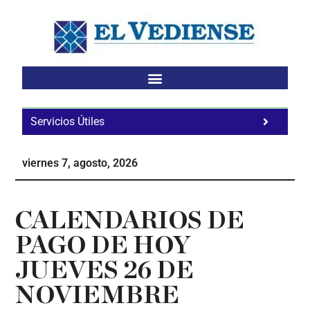
Saltar
Saltar
Saltar
al
a
al
contenido
la
pie
principal
barra
de
lateral
página
principal
Servicios Útiles
Fa
Ho
viernes 7, agosto, 2026
Te
Ne
CALENDARIOS DE
PAGO DE HOY
JUEVES 26 DE
NOVIEMBRE