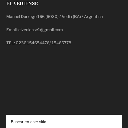
EL VEDIENSE
Manuel Dorrego 166 (6030) / Vedia (BA) / Argentina
Email: elvediense1@gmail.com
TEL: 0236 154654476/ 15466778
deadpool putlocker