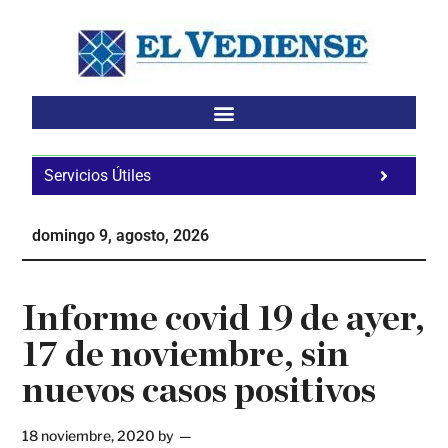
Saltar
Saltar
Saltar
al
a
al
contenido
la
pie
principal
barra
de
lateral
página
principal
Servicios Útiles
Fa
Ho
domingo 9, agosto, 2026
Te
Ne
Informe covid 19 de ayer,
17 de noviembre, sin
nuevos casos positivos
18 noviembre, 2020
by