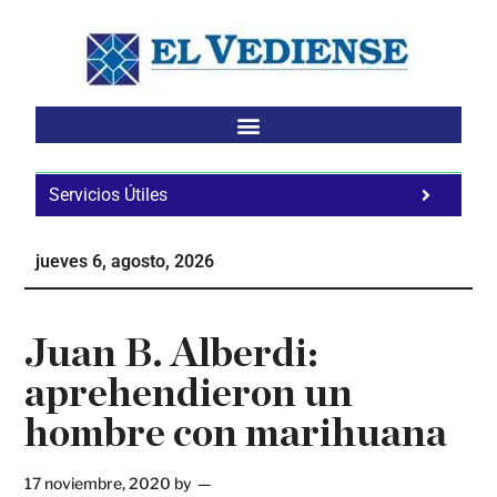
Saltar
Saltar
Saltar
al
a
al
contenido
la
pie
principal
barra
de
lateral
página
principal
Servicios Útiles
Fa
Ho
jueves 6, agosto, 2026
Te
Ne
Juan B. Alberdi:
aprehendieron un
hombre con marihuana
17 noviembre, 2020
by