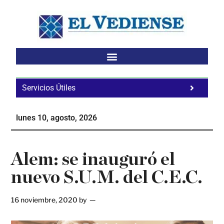
Saltar
Saltar
Saltar
al
a
al
contenido
la
pie
principal
barra
de
lateral
página
principal
Servicios Útiles
Fa
Ho
lunes 10, agosto, 2026
Te
Ne
Alem: se inauguró el
nuevo S.U.M. del C.E.C.
16 noviembre, 2020
by