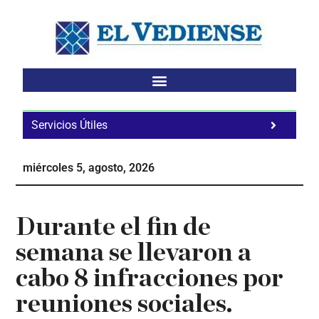
Saltar
Saltar
Saltar
al
a
al
contenido
la
pie
principal
barra
de
lateral
página
principal
Servicios Útiles
Fa
Ho
miércoles 5, agosto, 2026
Te
Ne
Durante el fin de
semana se llevaron a
cabo 8 infracciones por
reuniones sociales.