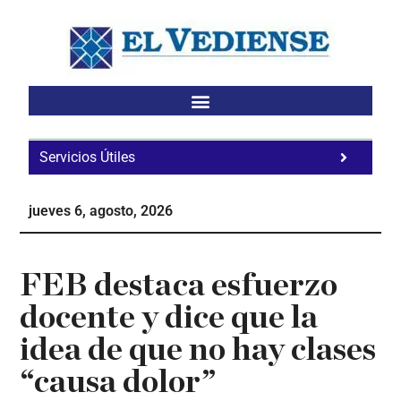
Saltar
Saltar
Saltar
al
a
al
contenido
la
pie
principal
barra
de
lateral
página
principal
Servicios Útiles
Fa
Ho
jueves 6, agosto, 2026
Te
Ne
FEB destaca esfuerzo
docente y dice que la
idea de que no hay clases
“causa dolor”