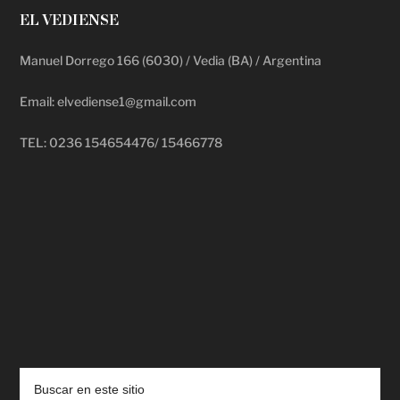
EL VEDIENSE
Manuel Dorrego 166 (6030) / Vedia (BA) / Argentina
Email: elvediense1@gmail.com
TEL: 0236 154654476/ 15466778
deadpool putlocker