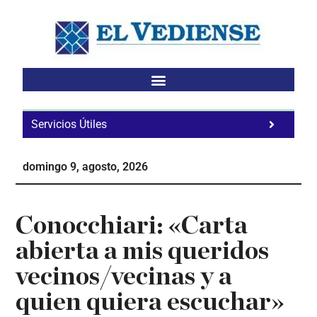
Saltar
Saltar
Saltar
al
a
al
contenido
la
pie
principal
barra
de
lateral
página
principal
Servicios Útiles
Fa
Ho
domingo 9, agosto, 2026
Te
Ne
Conocchiari: «Carta
abierta a mis queridos
vecinos/vecinas y a
quien quiera escuchar»