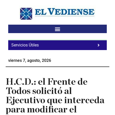
Saltar
Saltar
Saltar
al
a
al
contenido
la
pie
principal
barra
de
lateral
página
principal
Servicios Útiles
Fa
Ho
viernes 7, agosto, 2026
Te
Ne
H.C.D.: el Frente de
Todos solicitó al
Ejecutivo que interceda
para modificar el