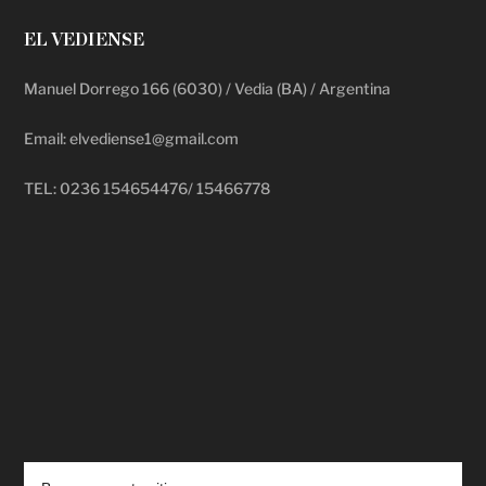
EL VEDIENSE
Manuel Dorrego 166 (6030) / Vedia (BA) / Argentina
Email: elvediense1@gmail.com
TEL: 0236 154654476/ 15466778
deadpool putlocker