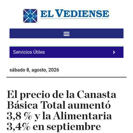
Saltar
Saltar
Saltar
al
a
al
contenido
la
pie
principal
barra
de
lateral
página
principal
Servicios Útiles
Fa
Ho
sábado 8, agosto, 2026
Te
Ne
El precio de la Canasta
Básica Total aumentó
3,8 % y la Alimentaria
3,4% en septiembre