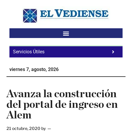
Saltar
Saltar
Saltar
al
a
al
contenido
la
pie
principal
barra
de
lateral
página
principal
Servicios Útiles
Fa
Ho
viernes 7, agosto, 2026
Te
Ne
Avanza la construcción
del portal de ingreso en
Alem
21 octubre, 2020
by