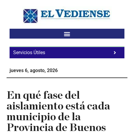
Saltar
Saltar
Saltar
al
a
al
contenido
la
pie
principal
barra
de
lateral
página
principal
Servicios Útiles
Fa
Ho
jueves 6, agosto, 2026
Te
Ne
En qué fase del
aislamiento está cada
municipio de la
Provincia de Buenos