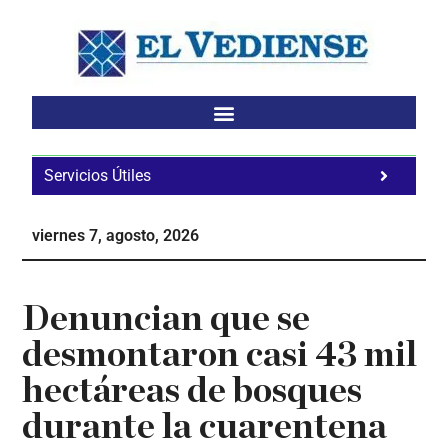
Saltar
Saltar
Saltar
al
a
al
contenido
la
pie
principal
barra
de
lateral
página
principal
Servicios Útiles
Fa
Ho
viernes 7, agosto, 2026
Te
Ne
Denuncian que se
desmontaron casi 43 mil
hectáreas de bosques
durante la cuarentena