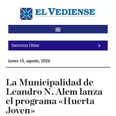
Saltar
Saltar
Saltar
al
a
al
contenido
la
pie
principal
barra
de
lateral
página
principal
Servicios Útiles
Fa
Ho
lunes 10, agosto, 2026
Te
Ne
La Municipalidad de
Leandro N. Alem lanza
el programa «Huerta
Joven»