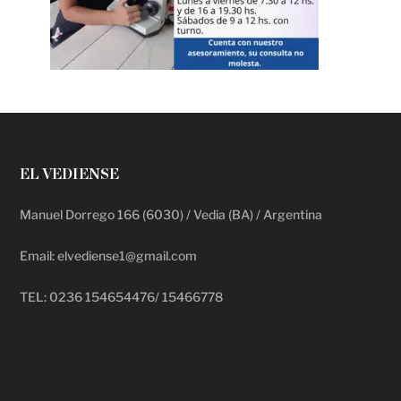
EL VEDIENSE
Manuel Dorrego 166 (6030) / Vedia (BA) / Argentina
Email: elvediense1@gmail.com
TEL: 0236 154654476/ 15466778