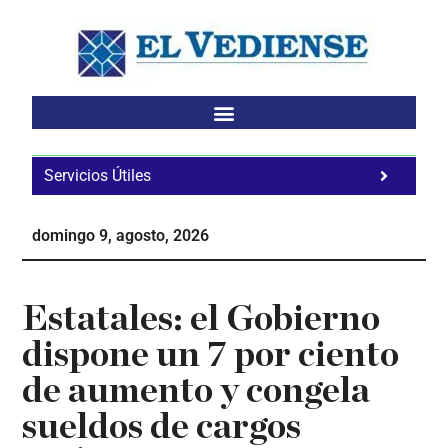
Saltar
Saltar
Saltar
al
a
al
contenido
la
pie
principal
barra
de
lateral
página
principal
Servicios Útiles
Fa
Ho
domingo 9, agosto, 2026
Te
Ne
Estatales: el Gobierno
dispone un 7 por ciento
de aumento y congela
sueldos de cargos