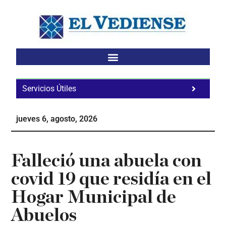
Saltar
Saltar
Saltar
al
a
al
contenido
la
pie
principal
barra
de
lateral
página
principal
Servicios Útiles
Fa
Ho
jueves 6, agosto, 2026
Te
Ne
Falleció una abuela con
covid 19 que residía en el
Hogar Municipal de
Abuelos