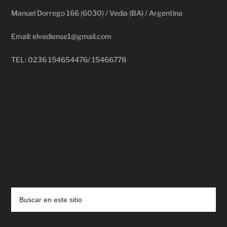
Manuel Dorrego 166 (6030) / Vedia (BA) / Argentina
Email: elvediense1@gmail.com
TEL: 0236 154654476/ 15466778
deadpool putlocker