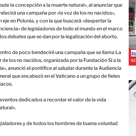
sde la concepción a la muerte natural», al anunciar que
ndecirá una campaña por «la voz de los no nacidos»,
 eje en Polonia, y con la que buscará «despertar la
nciencia» de legisladores de todo el mundo en el marco
los debates que se dan por la legalización del aborto.
entro de poco bendeciré una campaña que se llama La
 de los no nacidos, organizada por la Fundación Sí a la
a», anunció el pontífice al saludar durante la Audiencia
neral que encabezó en el Vaticano a un grupo de fieles
lacos.
ventos dedicados a recordar el valor de la vida
tural».
egisladores y de todos los hombres de buena voluntad