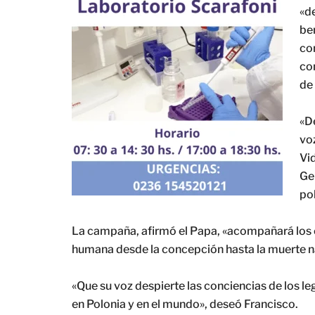
«de
be
con
co
de 
«D
voz
Vid
Ge
po
La campaña, afirmó el Papa, «acompañará los e
humana desde la concepción hasta la muerte na
«Que su voz despierte las conciencias de los l
en Polonia y en el mundo», deseó Francisco.