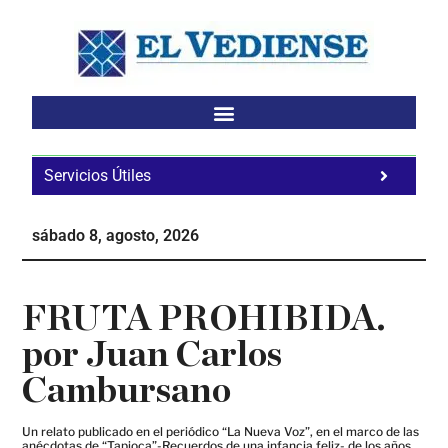
Saltar
Saltar
Saltar
al
a
al
contenido
la
pie
principal
barra
de
lateral
página
principal
Servicios Útiles
Fa
Ho
sábado 8, agosto, 2026
Te
Ne
FRUTA PROHIBIDA.
por Juan Carlos
Cambursano
Un relato publicado en el periódico “La Nueva Voz”, en el marco de las
anécdotas de “Tapioca”-Recuerdos de una infancia feliz- de los años