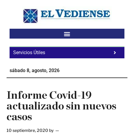
Saltar
Saltar
Saltar
al
a
al
contenido
la
pie
principal
barra
de
lateral
página
principal
Servicios Útiles
Fa
Ho
sábado 8, agosto, 2026
Te
Ne
Informe Covid-19
actualizado sin nuevos
casos
10 septiembre, 2020
by