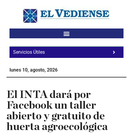
Saltar
Saltar
Saltar
al
a
al
contenido
la
pie
principal
barra
de
lateral
página
principal
Servicios Útiles
Fa
Ho
lunes 10, agosto, 2026
Te
Ne
El INTA dará por
Facebook un taller
abierto y gratuito de
huerta agroecológica