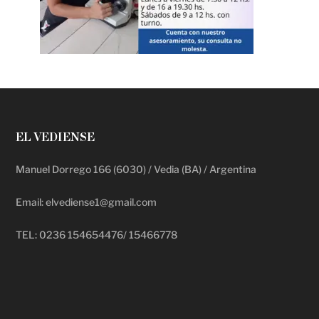
EL VEDIENSE
Manuel Dorrego 166 (6030) / Vedia (BA) / Argentina
Email: elvediense1@gmail.com
TEL: 0236 154654476/ 15466778