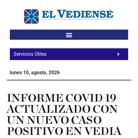
Saltar
Saltar
Saltar
al
a
al
contenido
la
pie
principal
barra
de
lateral
página
principal
Servicios Útiles
Fa
Ho
lunes 10, agosto, 2026
Te
Ne
INFORME COVID 19
ACTUALIZADO CON
UN NUEVO CASO
POSITIVO EN VEDIA