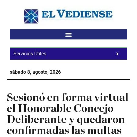
Saltar
Saltar
Saltar
al
a
al
contenido
la
pie
principal
barra
de
lateral
página
principal
Servicios Útiles
Fa
Ho
sábado 8, agosto, 2026
Te
Ne
Sesionó en forma virtual
el Honorable Concejo
Deliberante y quedaron
confirmadas las multas