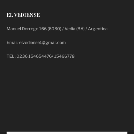
EL VEDIENSE
Manuel Dorrego 166 (6030) / Vedia (BA) / Argentina
Email: elvediense1@gmail.com
TEL: 0236 154654476/ 15466778
deadpool putlocker