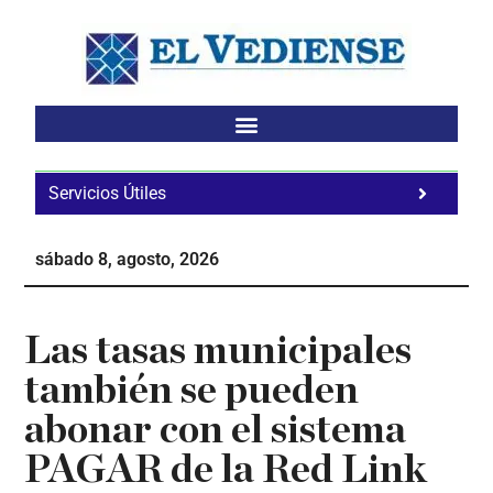
Saltar
Saltar
Saltar
al
a
al
contenido
la
pie
principal
barra
de
lateral
página
principal
Servicios Útiles
Fa
Ho
sábado 8, agosto, 2026
Te
Ne
Las tasas municipales
también se pueden
abonar con el sistema
PAGAR de la Red Link