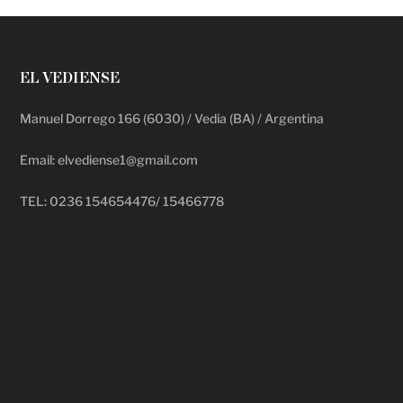
EL VEDIENSE
Manuel Dorrego 166 (6030) / Vedia (BA) / Argentina
Email: elvediense1@gmail.com
TEL: 0236 154654476/ 15466778