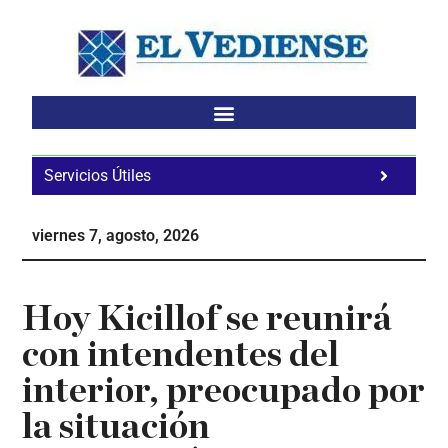
Saltar
Saltar
Saltar
al
a
al
contenido
la
pie
principal
barra
de
lateral
página
principal
Servicios Útiles
Fa
Ho
viernes 7, agosto, 2026
Te
Ne
Hoy Kicillof se reunirá
con intendentes del
interior, preocupado por
la situación