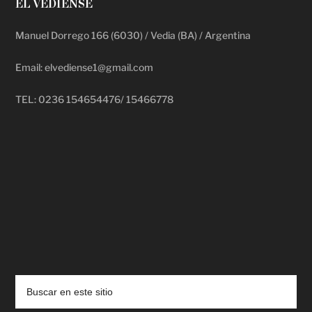
EL VEDIENSE
Manuel Dorrego 166 (6030) / Vedia (BA) / Argentina
Email: elvediense1@gmail.com
TEL: 0236 154654476/ 15466778
deadpool putlocker