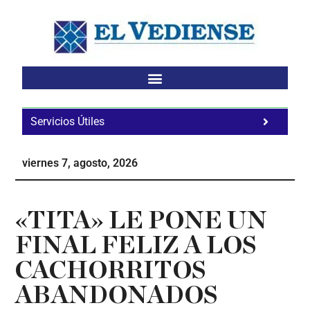
Saltar
Saltar
Saltar
al
a
al
contenido
la
pie
principal
barra
de
lateral
página
principal
Servicios Útiles
Fa
Ho
viernes 7, agosto, 2026
Te
Ne
«TITA» LE PONE UN
FINAL FELIZ A LOS
CACHORRITOS
ABANDONADOS