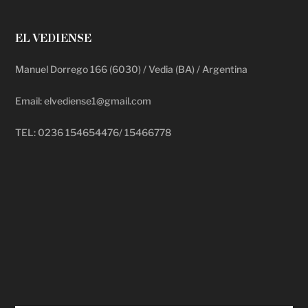
EL VEDIENSE
Manuel Dorrego 166 (6030) / Vedia (BA) / Argentina
Email: elvediense1@gmail.com
TEL: 0236 154654476/ 15466778
deadpool putlocker