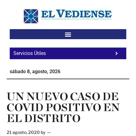
Saltar
Saltar
Saltar
al
a
al
contenido
la
pie
principal
barra
de
lateral
página
principal
Servicios Útiles
Fa
Ho
sábado 8, agosto, 2026
Te
Ne
UN NUEVO CASO DE
COVID POSITIVO EN
EL DISTRITO
21 agosto, 2020
by