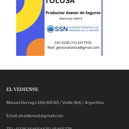
EL VEDIENSE
Manuel Dorrego 166 (6030) / Vedia (BA) / Argentina
Email: elvediense1@gmail.com
TEL: 0236 154654476/ 15466778