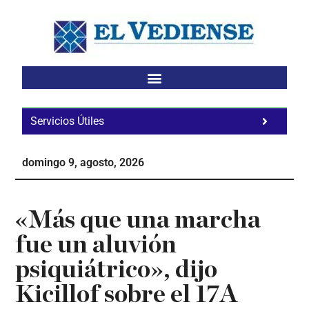
Saltar
Saltar
Saltar
al
a
al
contenido
la
pie
principal
barra
de
lateral
página
principal
Servicios Útiles
Fa
Ho
domingo 9, agosto, 2026
Te
Ne
«Más que una marcha
fue un aluvión
psiquiátrico», dijo
Kicillof sobre el 17A