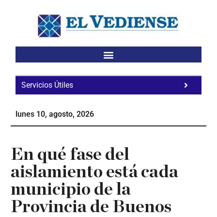
Saltar
Saltar
Saltar
al
a
al
contenido
la
pie
principal
barra
de
lateral
página
principal
Servicios Útiles
Fa
Ho
lunes 10, agosto, 2026
Te
Ne
En qué fase del
aislamiento está cada
municipio de la
Provincia de Buenos