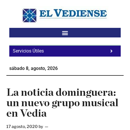
Saltar
Saltar
Saltar
al
a
al
contenido
la
pie
principal
barra
de
lateral
página
principal
Servicios Útiles
Fa
Ho
sábado 8, agosto, 2026
Te
Ne
La noticia dominguera:
un nuevo grupo musical
en Vedia
17 agosto, 2020
by