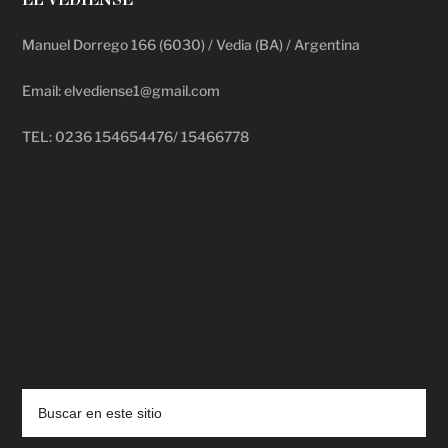
EL VEDIENSE
Manuel Dorrego 166 (6030) / Vedia (BA) / Argentina
Email: elvediense1@gmail.com
TEL: 0236 154654476/ 15466778
deadpool putlocker