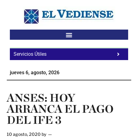
Saltar
Saltar
Saltar
al
a
al
contenido
la
pie
principal
barra
de
lateral
página
principal
Servicios Útiles
Fa
Ho
jueves 6, agosto, 2026
Te
Ne
ANSES: HOY
ARRANCA EL PAGO
DEL IFE 3
10 agosto, 2020
by