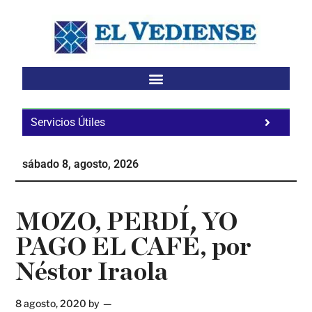
Saltar
Saltar
Saltar
al
a
al
contenido
la
pie
principal
barra
de
lateral
página
principal
Servicios Útiles
Fa
Ho
sábado 8, agosto, 2026
Te
Ne
MOZO, PERDÍ, YO
PAGO EL CAFÉ, por
Néstor Iraola
8 agosto, 2020
by