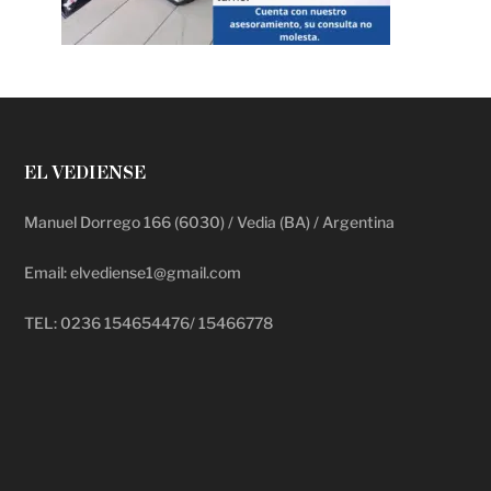
EL VEDIENSE
Manuel Dorrego 166 (6030) / Vedia (BA) / Argentina
Email: elvediense1@gmail.com
TEL: 0236 154654476/ 15466778