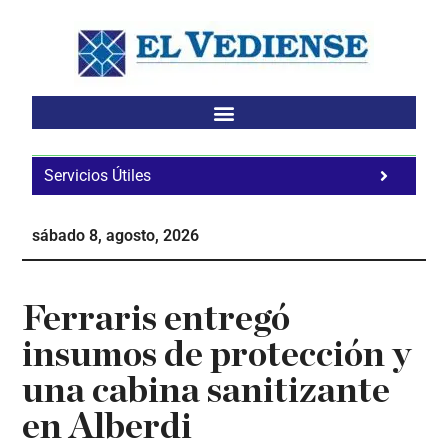
Saltar
Saltar
Saltar
al
a
al
contenido
la
pie
principal
barra
de
lateral
página
principal
Servicios Útiles
Fa
Ho
sábado 8, agosto, 2026
Te
Ne
Ferraris entregó
insumos de protección y
una cabina sanitizante
en Alberdi