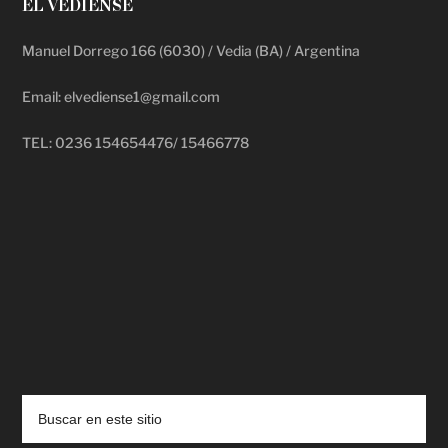
EL VEDIENSE
Manuel Dorrego 166 (6030) / Vedia (BA) / Argentina
Email: elvediense1@gmail.com
TEL: 0236 154654476/ 15466778
deadpool putlocker