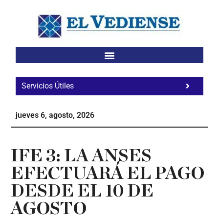
Saltar
Saltar
Saltar
al
a
al
contenido
la
pie
principal
barra
de
lateral
página
principal
Servicios Útiles
Fa
Ho
jueves 6, agosto, 2026
Te
Ne
IFE 3: LA ANSES
EFECTUARÁ EL PAGO
DESDE EL 10 DE
AGOSTO