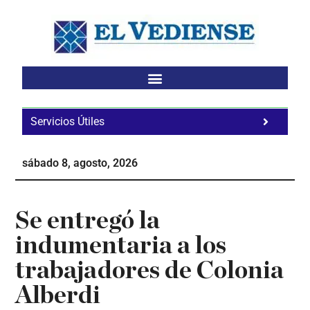
Saltar
Saltar
Saltar
al
a
al
contenido
la
pie
principal
barra
de
lateral
página
principal
Servicios Útiles
Fa
Ho
sábado 8, agosto, 2026
Te
Ne
Se entregó la
indumentaria a los
trabajadores de Colonia
Alberdi