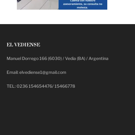
EL VEDIENSE
Manuel Dorrego 166 (6030) / Vedia (BA) / Argentina
Email: elvediense1@gmail.com
TEL: 0236 154654476/ 15466778