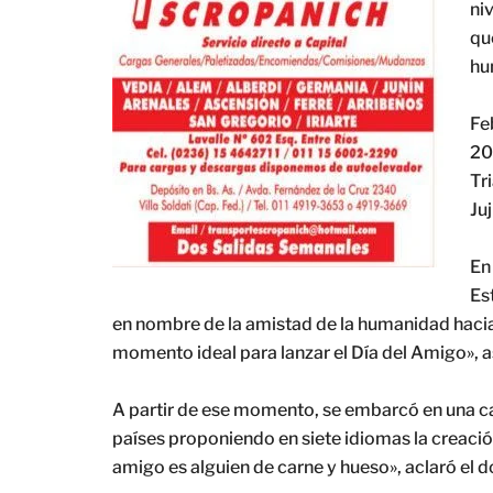
ni
qu
hu
Fe
20
Tr
Ju
En
Es
en nombre de la amistad de la humanidad hacia e
momento ideal para lanzar el Día del Amigo», 
A partir de ese momento, se embarcó en una ca
países proponiendo en siete idiomas la creación
amigo es alguien de carne y hueso», aclaró el 